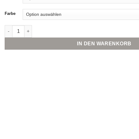
Farbe
Marc Cain Collections Minirock aus Feinstrick mit Rüschen Me
IN DEN WARENKORB