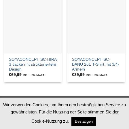
SOYACONCEPT SC-HIRA
SOYACONCEPT SC-
3 Jacke mit strukturiertem
BANU 261 T-Shirt mit 3/4-
Design
Ärmeln
€
69,99
€
39,99
inkl. 19% MwSt.
inkl. 19% MwSt.
Datenschutz
Impressum
AGB
Widerruf
Wir verwenden Cookies, um Ihnen den bestmöglichen Service zu
gewährleisten. Für die Nutzung der Seite stimmen Sie der
PayPal
Apple
MasterCard
Visa
Pay
Cookie-Nutzung zu.
Bestätigen
Copyright 2026 ©
Steingrube Mode