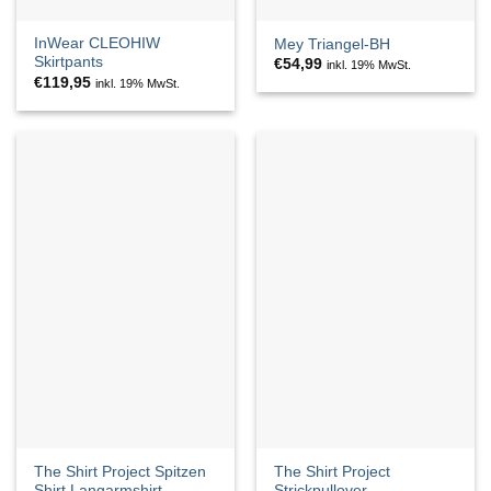
InWear CLEOHIW
Mey Triangel-BH
Skirtpants
€
54,99
inkl. 19% MwSt.
€
119,95
inkl. 19% MwSt.
The Shirt Project Spitzen
The Shirt Project
Shirt Langarmshirt
Strickpullover