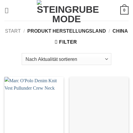
Zum
0
Inhalt
springen
START
/
PRODUKT HERSTELLUNGSLAND
/
CHINA
FILTER