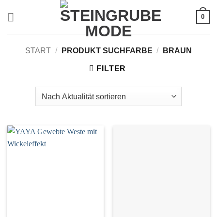
Zum
0
Inhalt
springen
START
/
PRODUKT SUCHFARBE
/
BRAUN
FILTER