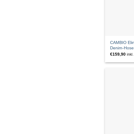
ESPRIT
EsQualo
ETERNA
Felina
CAMBIO Elin 
Denim-Hose
FOX'S
€
159,90
inkl
Frank Walder
Freequent
FUCHS SCHMITT
GANG
GANT
GANT Footwear