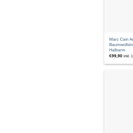
CLOSED
Co'couture
CODELLO
Marc Cain Ad
COPENHAGEN
Baumwollstre
Halbarm
€
99,90
Copenhagen Studios
inkl.
Cph Muse
CUP OF JOE
DRYKORN
EDC
EMILY & NOAH