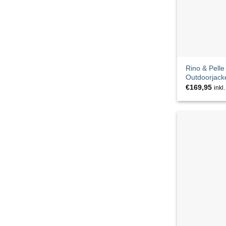
Goldgarn
Götz
Guido Maria Kretschmer
Rino & Pell
Outdoorjack
Halsüberkopf
€
169,95
inkl
HERRLICHER
Hey Marly
ICON
IMPERIAL
InWear
JACK & JONES