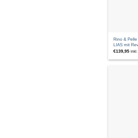
JANE LUSHKA
JC Sophie
JcSophie
Rino & Pelle
LIAS mit Re
JJXX
€
139,95
inkl
JOHNNY URBAN
KAPTEN & SON
Kate Storm
khujo
La Fee Maraboutee
Lascana