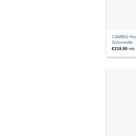
BUENA VISTA
Calida
Calvin Klein Underwear
CAMBIO Hos
Schurwolle
CAMBIO
€
219,90
inkl
CATNOIR
CECIL
Chantelle
CHOiCE
CINQUE
circle of trust