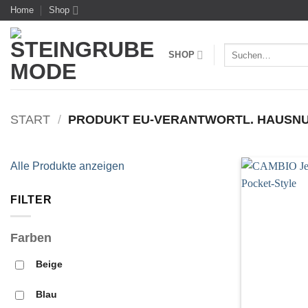
Zum
Home
Shop
Inhalt
springen
Suchen
SHOP
nach:
START
/
PRODUKT EU-VERANTWORTL. HAUS
Alle Produkte anzeigen
FILTER
Farben
Beige
Blau