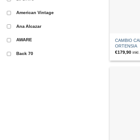
Jacken & Mäntel
Silber
American Vintage
Jeans
Violett
Ana Alcazar
Jumpsuits
Weiß
AWARE
CAMBIO CA
Kleider
ORTENSIA
€
179,90
inkl
Back 70
Nachtwäsche
Beaumont
Pullover & Strickjacken
BELLA
Röcke
Blauer
Schuhe
blingberlin
Sonstiges
BLONDE NO8
Taschen & Rucksäcke
BRAX
Tops & Shirts