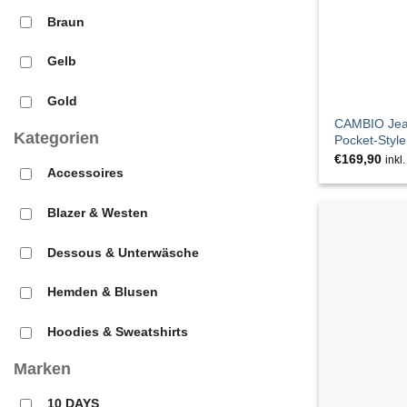
Braun
Gelb
Gold
CAMBIO Jea
Kategorien
Pocket-Style
Grau
€
169,90
inkl
Accessoires
GRÜN
Blazer & Westen
Grün
Dessous & Unterwäsche
Orange
Hemden & Blusen
Rosa
Hoodies & Sweatshirts
Rot
Marken
Hosen
Schwarz
10 DAYS