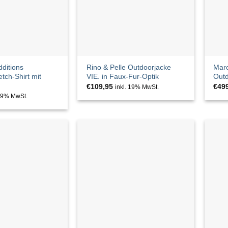
ditions
Rino & Pelle Outdoorjacke
Marc
tch-Shirt mit
VIE. in Faux-Fur-Optik
Outd
€
109,95
€
49
inkl. 19% MwSt.
 19% MwSt.