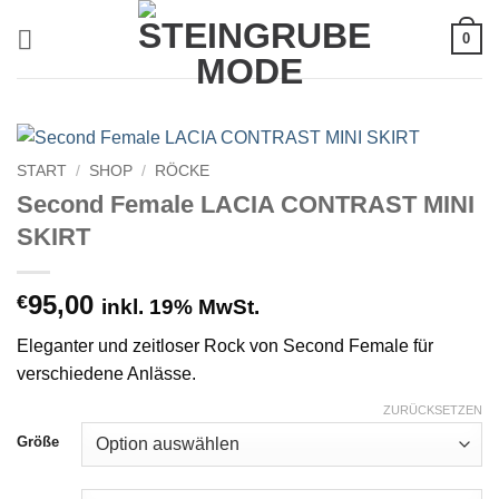
Zum
0
Inhalt
springen
START
/
SHOP
/
RÖCKE
Second Female LACIA CONTRAST MINI
SKIRT
95,00
€
inkl. 19% MwSt.
Eleganter und zeitloser Rock von Second Female für
verschiedene Anlässe.
ZURÜCKSETZEN
Größe