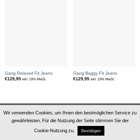
Gang Relaxed Fit Jeans
Gang Baggy Fit Jeans
€
129,95
€
129,95
inkl. 19% MwSt.
inkl. 19% MwSt.
Datenschutz
Impressum
AGB
Widerruf
Wir verwenden Cookies, um Ihnen den bestmöglichen Service zu
gewährleisten. Für die Nutzung der Seite stimmen Sie der
PayPal
Apple
MasterCard
Visa
Pay
Cookie-Nutzung zu.
Bestätigen
Copyright 2026 ©
Steingrube Mode