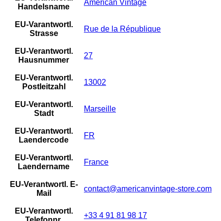
American Vintage
Handelsname
EU-Varantwortl.
Rue de la République
Strasse
EU-Verantwortl.
27
Hausnummer
EU-Verantwortl.
13002
Postleitzahl
EU-Verantwortl.
Marseille
Stadt
EU-Verantwortl.
FR
Laendercode
EU-Verantwortl.
France
Laendername
EU-Verantwortl. E-
contact@americanvintage-store.com
Mail
EU-Verantwortl.
+33 4 91 81 98 17
Telefonnr.