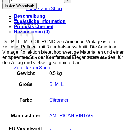
Vintage
In den Warenkorb
Zurück zum Shop
Pullover
mit
Beschreibung
0
Rundhalsausschnitt
Zusätzliche Information
Warenkorb
Menge
Produktsicherheit
Rezensionen (0)
Der PULL ML COL ROND von American Vintage ist ein
zeitloser Pullover mit Rundhalsausschnitt. Die American
Vintage Kollektion bietet hochwertige Materialien und einen
entspannten Stil, der Komfort und Eleganz vereint. Ideal für
Es befinden sich keine Produkte im Warenkorb.
den Alltag und vielseitig kombinierbar.
Zurück zum Shop
Gewicht
0,5 kg
Größe
S
,
M
,
L
Farbe
Citronner
Manufacturer
AMERICAN VINTAGE
EU-Verantwortl.