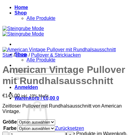
Zum
Home
Inhalt
Shop
springen
Alle Produkte
Shop
Start
/
Shop
/
Pullover & Strickjacken
Alle Produkte
American Vintage Pullover
Suchen
nach:
mit Rundhalsausschnitt
Anmelden
€
145,00
inkl. 19% MwSt.
Warenkorb /
€
0,00
0
Zeitloser Pullover mit Rundhalsausschnitt von American
Vintage.
Größe
Farbe
Zurücksetzen
Es befinden sich keine Produkte im Warenkorb.
American