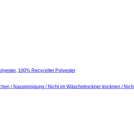
olyester
,
100% Recycelter Polyester
ichen / Nassreinigung / Nicht im Wäschetrockner trocknen / Nich