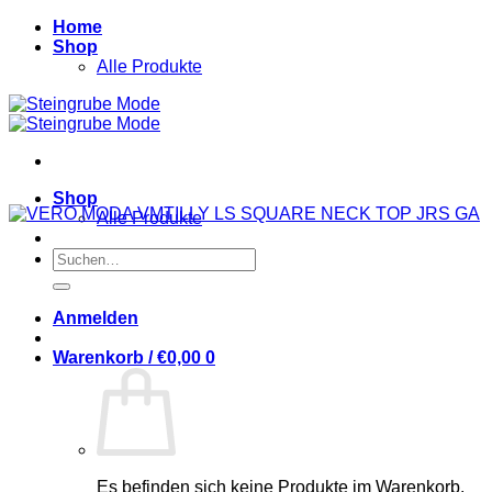
Zum
Home
Inhalt
Shop
springen
Alle Produkte
Shop
Alle Produkte
Suchen
nach:
Anmelden
Warenkorb /
€
0,00
0
Es befinden sich keine Produkte im Warenkorb.