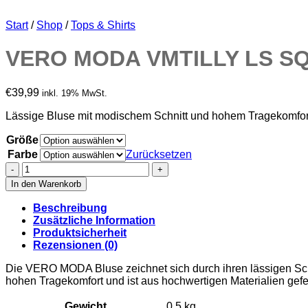
Start
/
Shop
/
Tops & Shirts
VERO MODA VMTILLY LS S
€
39,99
inkl. 19% MwSt.
Lässige Bluse mit modischem Schnitt und hohem Tragekomfor
Größe
Farbe
Zurücksetzen
VERO
MODA
In den Warenkorb
VMTILLY
LS
Beschreibung
SQUARE
Zusätzliche Information
NECK
Produktsicherheit
TOP
Rezensionen (0)
JRS
GA
Die VERO MODA Bluse zeichnet sich durch ihren lässigen Schnitt
Menge
hohen Tragekomfort und ist aus hochwertigen Materialien gefer
Gewicht
0,5 kg