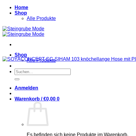
Zum
Home
Inhalt
Shop
springen
Alle Produkte
Shop
Alle Produkte
Suchen
nach:
Anmelden
Warenkorb /
€
0,00
0
Es befinden sich keine Produkte im Warenkorb.