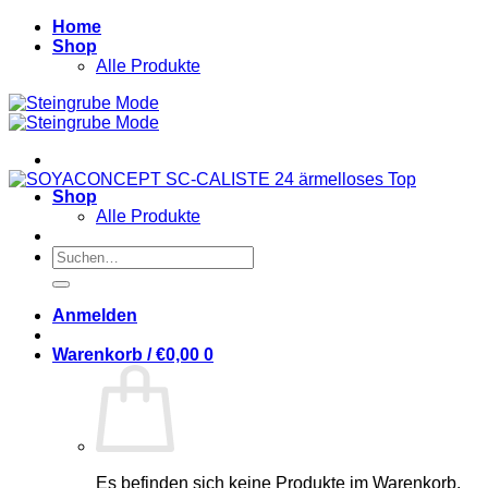
Zum
Home
Inhalt
Shop
springen
Alle Produkte
Shop
Alle Produkte
Suchen
nach:
Anmelden
Warenkorb /
€
0,00
0
Es befinden sich keine Produkte im Warenkorb.