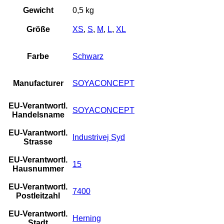
Gewicht
0,5 kg
Größe
XS
,
S
,
M
,
L
,
XL
Farbe
Schwarz
Manufacturer
SOYACONCEPT
EU-Verantwortl.
SOYACONCEPT
Handelsname
EU-Varantwortl.
Industrivej Syd
Strasse
EU-Verantwortl.
15
Hausnummer
EU-Verantwortl.
7400
Postleitzahl
EU-Verantwortl.
Herning
Stadt