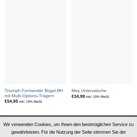
Triumph Formender Bügel-BH
Mey Unterwäsche
mit Multi-Options-Trägern
€
34,99
inkl. 19% MwSt.
€
54,95
inkl. 19% MwSt.
Datenschutz
Impressum
AGB
Widerruf
Wir verwenden Cookies, um Ihnen den bestmöglichen Service zu
gewährleisten. Für die Nutzung der Seite stimmen Sie der
PayPal
Apple
MasterCard
Visa