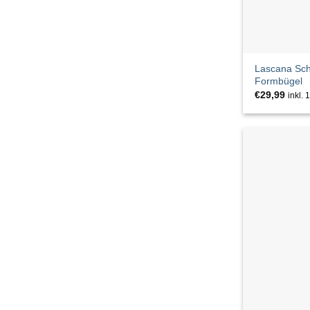
Goldgarn
Götz
Lascana Sch
Formbügel
Guido Maria Kretschmer
€
29,99
inkl.
Halsüberkopf
HERRLICHER
Hey Marly
ICON
IMPERIAL
InWear
JACK & JONES