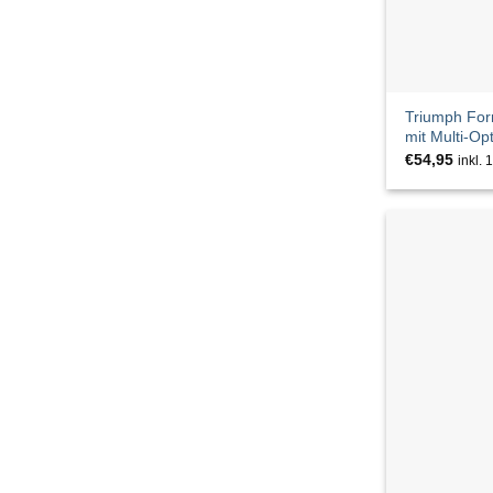
ESPRIT
EsQualo
ETERNA
Triumph Fo
mit Multi-Op
Felina
€
54,95
inkl.
FOX'S
Frank Walder
Freequent
FUCHS SCHMITT
GANG
GANT
GANT Footwear