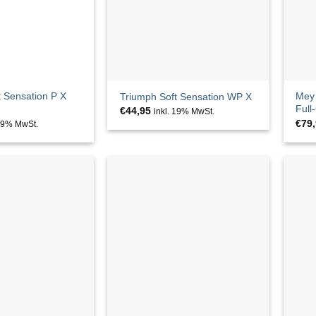
t Sensation P X
Mey 
Triumph Soft Sensation WP X
Full
€
44,95
inkl. 19% MwSt.
€
79
 19% MwSt.