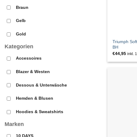
Braun
Gelb
Gold
Triumph Sof
Kategorien
BH
Grau
€
44,95
inkl.
Accessoires
GRÜN
Blazer & Westen
Grün
Dessous & Unterwäsche
Orange
Hemden & Blusen
Rosa
Hoodies & Sweatshirts
Rot
Marken
Hosen
Schwarz
10 DAYS