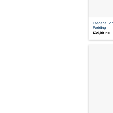
JANE LUSHKA
JC Sophie
Lascana Sch
Padding
JcSophie
€
34,99
inkl.
JJXX
JOHNNY URBAN
KAPTEN & SON
Kate Storm
khujo
La Fee Maraboutee
Lascana