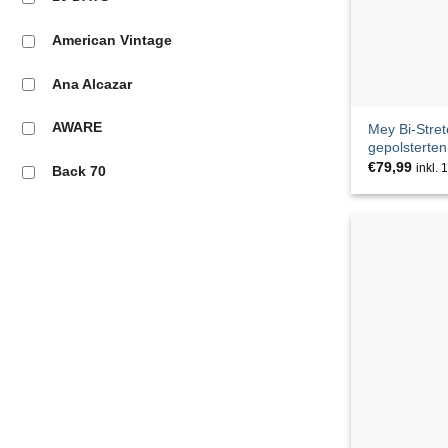
Jacken & Mäntel
Silber
American Vintage
Jeans
Violett
Ana Alcazar
Jumpsuits
Weiß
AWARE
Mey Bi-Stre
Kleider
gepolsterte
€
79,99
inkl.
Back 70
Nachtwäsche
Beaumont
Pullover & Strickjacken
BELLA
Röcke
Blauer
Schuhe
blingberlin
Sonstiges
BLONDE NO8
Taschen & Rucksäcke
BRAX
Tops & Shirts