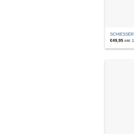
CLOSED
Co'couture
CODELLO
SCHIESSER 
€
49,95
inkl.
COPENHAGEN
Copenhagen Studios
Cph Muse
CUP OF JOE
DRYKORN
EDC
EMILY & NOAH