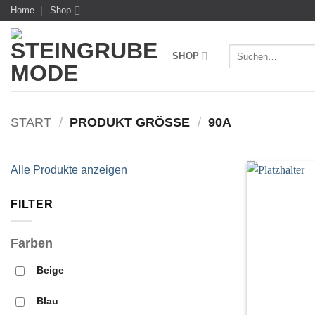
Zum
Home
Shop
Inhalt
springen
Suchen
SHOP
nach:
START
/
PRODUKT GRÖSSE
/
90A
Alle Produkte anzeigen
FILTER
Farben
Beige
Blau