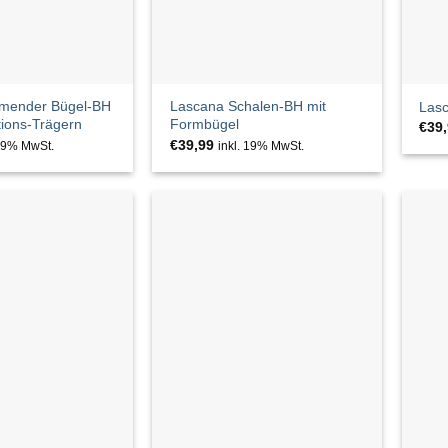
rmender Bügel-BH
Lascana Schalen-BH mit
Las
tions-Trägern
Formbügel
€
39
€
39,99
 19% MwSt.
inkl. 19% MwSt.