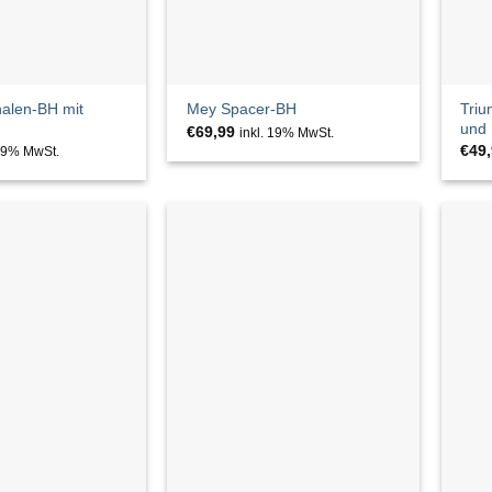
alen-BH mit
Triu
Mey Spacer-BH
und 
€
69,99
inkl. 19% MwSt.
€
49
 19% MwSt.