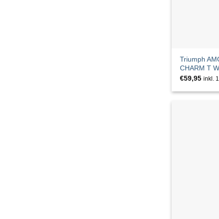
BUENA VISTA
Calida
Calvin Klein Underwear
Triumph A
CHARM T W
CAMBIO
€
59,95
inkl.
CATNOIR
CECIL
Chantelle
CHOiCE
CINQUE
circle of trust