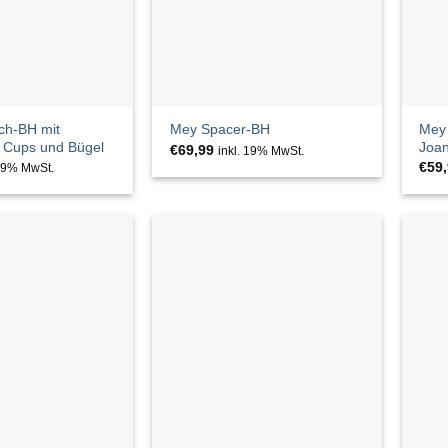
tch-BH mit
Mey 
Mey Spacer-BH
n Cups und Bügel
Joa
€
69,99
inkl. 19% MwSt.
€
59
 19% MwSt.