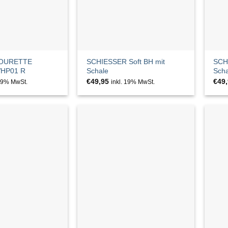
MOURETTE
SCHIESSER Soft BH mit
SCH
HP01 R
Schale
Scha
€
49,95
€
49
 19% MwSt.
inkl. 19% MwSt.