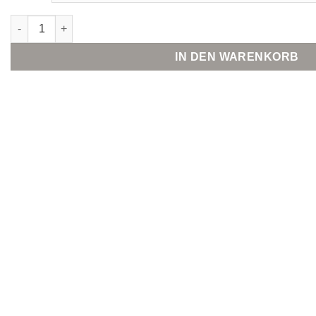
Rich & Royal Culotte Patched Pockets Menge
IN DEN WARENKORB