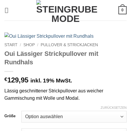
Zum
0
Inhalt
springen
START
/
SHOP
/
PULLOVER & STRICKJACKEN
Oui Lässiger Strickpullover mit
Rundhals
129,95
€
inkl. 19% MwSt.
Lässig geschnittener Strickpullover aus weicher
Garnmischung mit Wolle und Modal.
ZURÜCKSETZEN
Größe