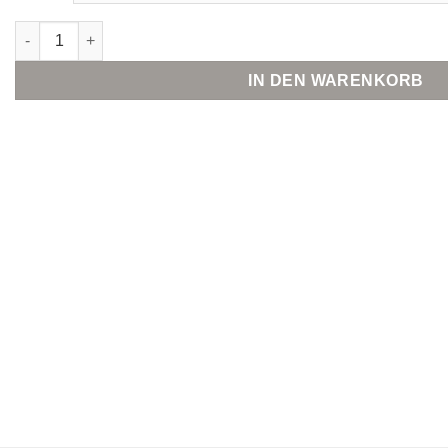
MOS MOSH MMKaris Slim Stripe Shirt Menge
IN DEN WARENKORB