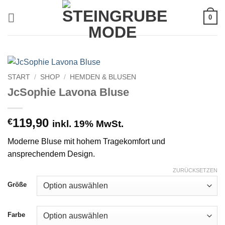
Zum
0
Inhalt
springen
START
/
SHOP
/
HEMDEN & BLUSEN
JcSophie Lavona Bluse
119,90
€
inkl. 19% MwSt.
Moderne Bluse mit hohem Tragekomfort und
ansprechendem Design.
ZURÜCKSETZEN
Größe
Farbe