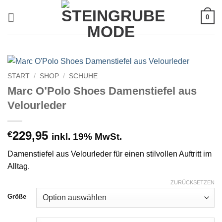
Zum
0
Inhalt
springen
START
/
SHOP
/
SCHUHE
Marc O’Polo Shoes Damenstiefel aus
Velourleder
229,95
€
inkl. 19% MwSt.
Damenstiefel aus Velourleder für einen stilvollen Auftritt im
Alltag.
ZURÜCKSETZEN
Größe