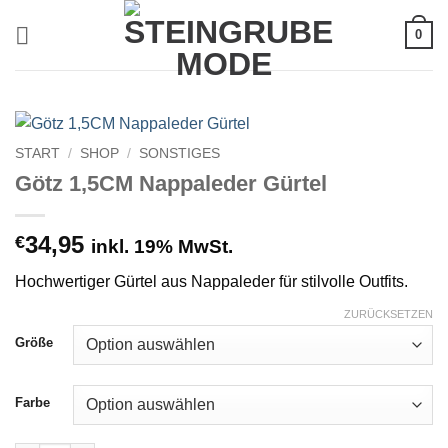
Zum
0
Inhalt
springen
START
/
SHOP
/
SONSTIGES
Götz 1,5CM Nappaleder Gürtel
34,95
€
inkl. 19% MwSt.
Hochwertiger Gürtel aus Nappaleder für stilvolle Outfits.
ZURÜCKSETZEN
Größe
Farbe