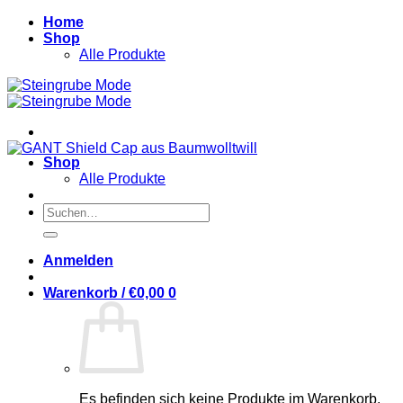
Zum
Home
Inhalt
Shop
springen
Alle Produkte
Shop
Alle Produkte
Suchen
nach:
Anmelden
Warenkorb /
€
0,00
0
Es befinden sich keine Produkte im Warenkorb.