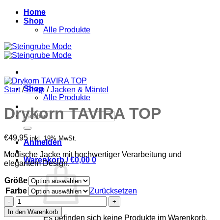
Zum
Home
Inhalt
Shop
springen
Alle Produkte
Shop
Start
/
Shop
/
Jacken & Mäntel
Alle Produkte
Drykorn TAVIRA TOP
Suchen
nach:
€
49,95
inkl. 19% MwSt.
Anmelden
Modische Jacke mit hochwertiger Verarbeitung und
Warenkorb /
€
0,00
0
elegantem Design.
Größe
Farbe
Zurücksetzen
Drykorn
TAVIRA
In den Warenkorb
TOP
Es befinden sich keine Produkte im Warenkorb.