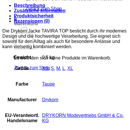
Menge
Beschreibung
Zurück zum Shop
Zusätzliche Information
Produktsicherheit
0
Rezensionen (0)
Warenkorb
Die Drykorn Jacke TAVIRA TOP besticht durch ihr modernes
Design und die hochwertige Verarbeitung. Sie eignet sich
sowohl für den Alltag als auch für besondere Anlässe und
kann vielseitig kombiniert werden.
Gewicht
0,5 kg
Es befinden sich keine Produkte im Warenkorb.
Zurück zum Shop
Größe
XS
,
S
,
M
,
L
,
XL
Farbe
Taupe
Manufacturer
Drykorn
EU-Verantwortl.
DRYKORN Modevertriebs GmbH & Co.
Handelsname
KG