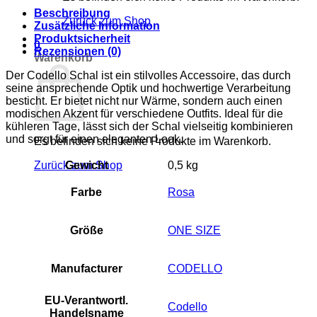
Beschreibung
Zurück zum Shop
Zusätzliche Information
Produktsicherheit
0
Rezensionen (0)
Warenkorb
Der Codello Schal ist ein stilvolles Accessoire, das durch
seine ansprechende Optik und hochwertige Verarbeitung
besticht. Er bietet nicht nur Wärme, sondern auch einen
modischen Akzent für verschiedene Outfits. Ideal für die
kühleren Tage, lässt sich der Schal vielseitig kombinieren
und sorgt für einen eleganten Look.
Es befinden sich keine Produkte im Warenkorb.
Gewicht
0,5 kg
Zurück zum Shop
Farbe
Rosa
Größe
ONE SIZE
Manufacturer
CODELLO
EU-Verantwortl.
Codello
Handelsname