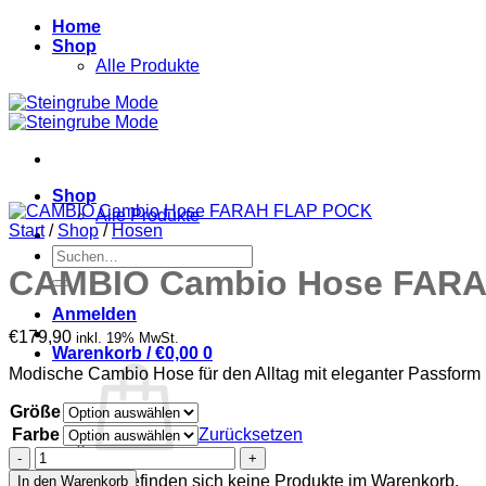
Zum
Home
Inhalt
Shop
springen
Alle Produkte
Shop
Alle Produkte
Start
/
Shop
/
Hosen
Suchen
nach:
CAMBIO Cambio Hose FAR
Anmelden
€
179,90
inkl. 19% MwSt.
Warenkorb /
€
0,00
0
Modische Cambio Hose für den Alltag mit eleganter Passform 
Größe
Farbe
Zurücksetzen
CAMBIO
Cambio
Es befinden sich keine Produkte im Warenkorb.
In den Warenkorb