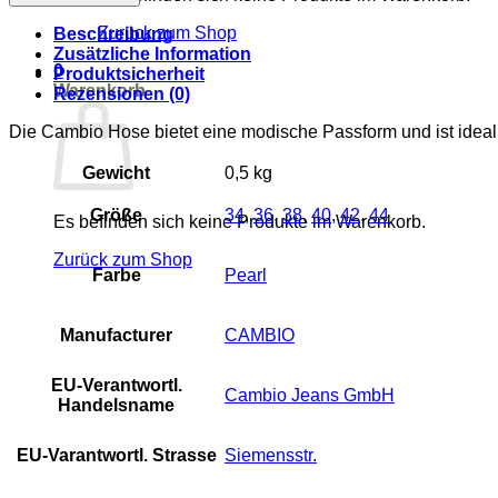
Hose
FARAH
Zurück zum Shop
Beschreibung
FLAP
Zusätzliche Information
POCK
0
Produktsicherheit
Menge
Warenkorb
Rezensionen (0)
Die Cambio Hose bietet eine modische Passform und ist ideal f
Gewicht
0,5 kg
Größe
34
,
36
,
38
,
40
,
42
,
44
Es befinden sich keine Produkte im Warenkorb.
Zurück zum Shop
Farbe
Pearl
Manufacturer
CAMBIO
EU-Verantwortl.
Cambio Jeans GmbH
Handelsname
EU-Varantwortl. Strasse
Siemensstr.