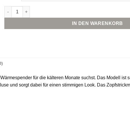
VERO MODA Cable Pullunder mit Stehkragen Menge
IN DEN WARENKORB
0)
n Wärmespender für die kälteren Monate suchst. Das Modell ist s
luse und sorgt dabei für einen stimmigen Look. Das Zopfstrickmu