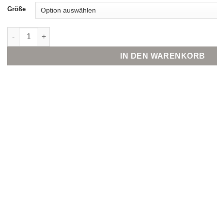
Größe
Street One High Waist Flared Leg Jeans im Slim Fit Menge
IN DEN WARENKORB