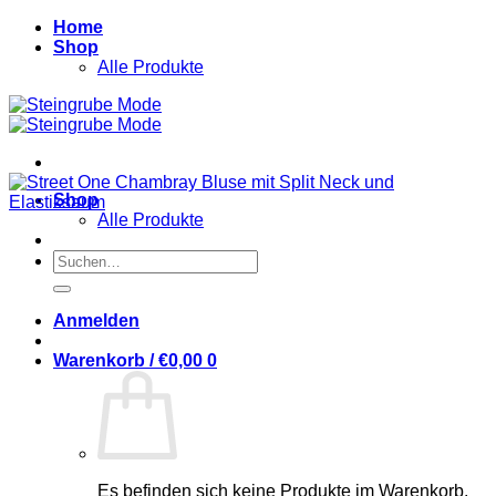
Zum
Home
Inhalt
Shop
springen
Alle Produkte
Shop
Alle Produkte
Suchen
nach:
Anmelden
Warenkorb /
€
0,00
0
Es befinden sich keine Produkte im Warenkorb.