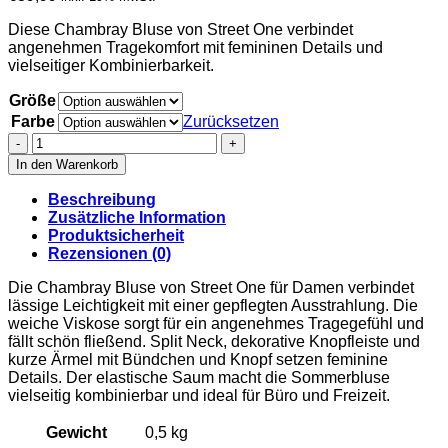
Diese Chambray Bluse von Street One verbindet
angenehmen Tragekomfort mit femininen Details und
vielseitiger Kombinierbarkeit.
Größe
Farbe
Zurücksetzen
Street
One
In den Warenkorb
Chambray
Bluse
Beschreibung
mit
Zusätzliche Information
Split
Produktsicherheit
Neck
Rezensionen (0)
und
Elastiksaum
Die Chambray Bluse von Street One für Damen verbindet
Menge
lässige Leichtigkeit mit einer gepflegten Ausstrahlung. Die
weiche Viskose sorgt für ein angenehmes Tragegefühl und
fällt schön fließend. Split Neck, dekorative Knopfleiste und
kurze Ärmel mit Bündchen und Knopf setzen feminine
Details. Der elastische Saum macht die Sommerbluse
vielseitig kombinierbar und ideal für Büro und Freizeit.
Gewicht
0,5 kg