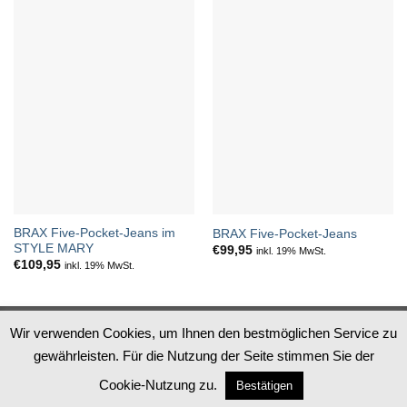
BRAX Five-Pocket-Jeans im
BRAX Five-Pocket-Jeans
STYLE MARY
€
99,95
inkl. 19% MwSt.
€
109,95
inkl. 19% MwSt.
Datenschutz
Impressum
AGB
Widerruf
Wir verwenden Cookies, um Ihnen den bestmöglichen Service zu
gewährleisten. Für die Nutzung der Seite stimmen Sie der
PayPal
Apple
MasterCard
Visa
Pay
Cookie-Nutzung zu.
Bestätigen
Copyright 2026 ©
Steingrube Mode