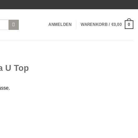
0
ANMELDEN
WARENKORB /
€
0,00
a U Top
ässe.