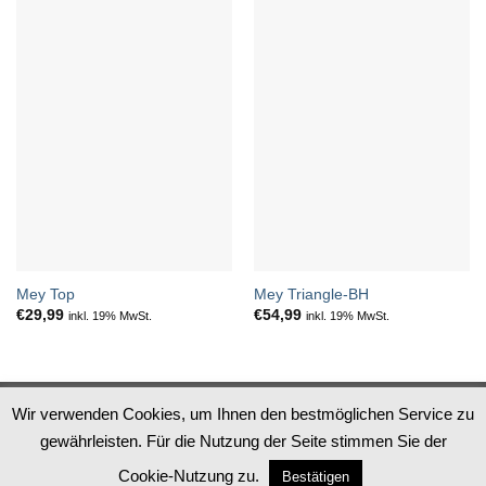
Mey Top
Mey Triangle-BH
€
29,99
€
54,99
inkl. 19% MwSt.
inkl. 19% MwSt.
Datenschutz
Impressum
AGB
Widerruf
Wir verwenden Cookies, um Ihnen den bestmöglichen Service zu
gewährleisten. Für die Nutzung der Seite stimmen Sie der
PayPal
Apple
MasterCard
Visa
Pay
Cookie-Nutzung zu.
Bestätigen
Copyright 2026 ©
Steingrube Mode