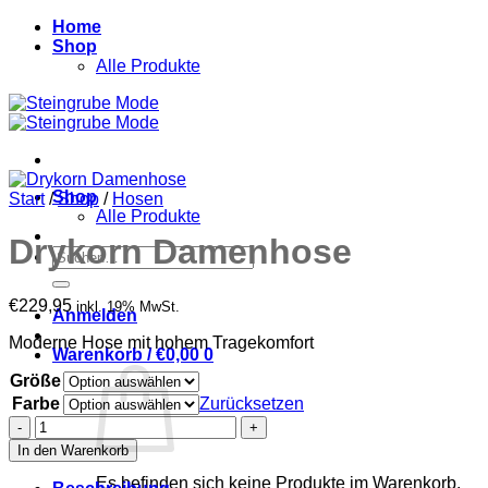
Zum
Home
Inhalt
Shop
springen
Alle Produkte
Shop
Start
/
Shop
/
Hosen
Alle Produkte
Drykorn Damenhose
Suchen
nach:
€
229,95
inkl. 19% MwSt.
Anmelden
Moderne Hose mit hohem Tragekomfort
Warenkorb /
€
0,00
0
Größe
Farbe
Zurücksetzen
Drykorn
Damenhose
In den Warenkorb
Menge
Es befinden sich keine Produkte im Warenkorb.