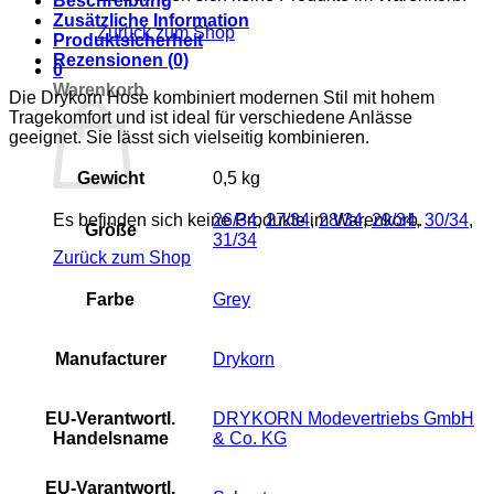
Beschreibung
Zusätzliche Information
Zurück zum Shop
Produktsicherheit
Rezensionen (0)
0
Warenkorb
Die Drykorn Hose kombiniert modernen Stil mit hohem
Tragekomfort und ist ideal für verschiedene Anlässe
geeignet. Sie lässt sich vielseitig kombinieren.
Gewicht
0,5 kg
26/34
,
27/34
,
28/34
,
29/34
,
30/34
,
Es befinden sich keine Produkte im Warenkorb.
Größe
31/34
Zurück zum Shop
Farbe
Grey
Manufacturer
Drykorn
EU-Verantwortl.
DRYKORN Modevertriebs GmbH
Handelsname
& Co. KG
EU-Varantwortl.