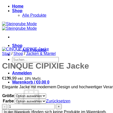
Zum
Home
Inhalt
Shop
springen
Alle Produkte
Shop
Alle Produkte
Start
/
Shop
/
Jacken & Mäntel
Suchen
nach:
CINQUE CIPIXIE Jacke
Anmelden
€
159,99
inkl. 19% MwSt.
Warenkorb /
€
0,00
0
Elegante Jacke mit modernem Design und hochwertiger Verar
Größe
Farbe
Zurücksetzen
CINQUE
CIPIXIE
Es befinden sich keine Produkte im Warenkorb.
In den Warenkorb