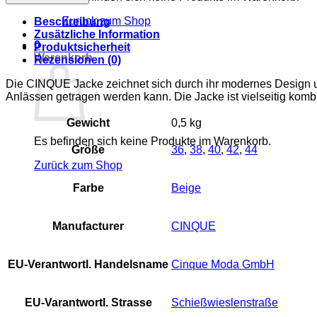
Jacke
Menge
Zurück zum Shop
Beschreibung
Zusätzliche Information
0
Produktsicherheit
Warenkorb
Rezensionen (0)
Die CINQUE Jacke zeichnet sich durch ihr modernes Design un
Anlässen getragen werden kann. Die Jacke ist vielseitig kombinie
Gewicht
0,5 kg
Es befinden sich keine Produkte im Warenkorb.
Größe
36
,
38
,
40
,
42
,
44
Zurück zum Shop
Farbe
Beige
Manufacturer
CINQUE
EU-Verantwortl. Handelsname
Cinque Moda GmbH
EU-Varantwortl. Strasse
Schießwieslenstraße