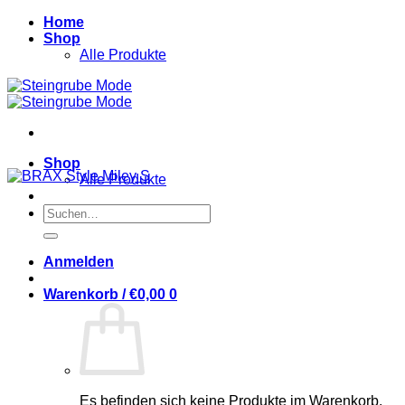
Zum
Home
Inhalt
Shop
springen
Alle Produkte
Shop
Alle Produkte
Suchen
nach:
Anmelden
Warenkorb /
€
0,00
0
Es befinden sich keine Produkte im Warenkorb.