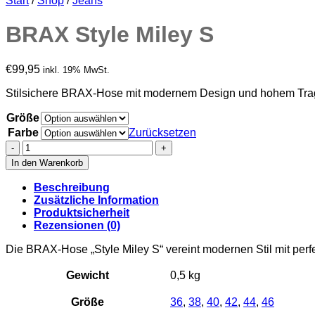
Start
/
Shop
/
Jeans
BRAX Style Miley S
€
99,95
inkl. 19% MwSt.
Stilsichere BRAX-Hose mit modernem Design und hohem Tra
Größe
Farbe
Zurücksetzen
BRAX
Style
In den Warenkorb
Miley
S
Beschreibung
Menge
Zusätzliche Information
Produktsicherheit
Rezensionen (0)
Die BRAX-Hose „Style Miley S“ vereint modernen Stil mit perfekt
Gewicht
0,5 kg
Größe
36
,
38
,
40
,
42
,
44
,
46