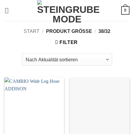
Zum
0
Inhalt
springen
START
/
PRODUKT GRÖSSE
/
38/32
FILTER